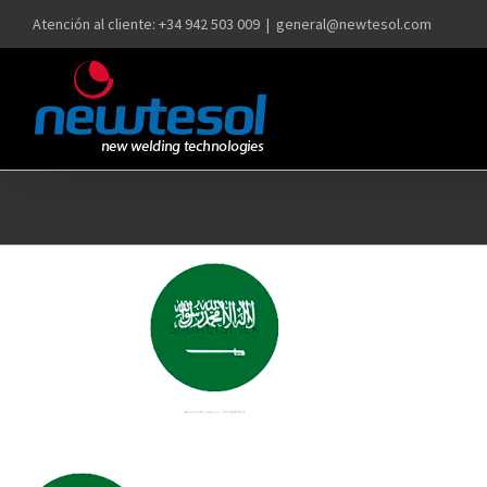
Saltar
Atención al cliente: +34 942 503 009
|
general@newtesol.com
al
contenido