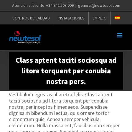
Saltar
Atención al cliente: +34 942 503 009
|
general@newtesol.com
al
contenido
CONTROL DE CALIDAD
INSTALACIONES
EMPLEO
Class aptent taciti sociosqu ad
litora torquent per conubia
nostra pers.
Vestibulum egestas pharetra felis. Class aptent
taciti sociosqu ad litora torquent per conubia
nostra, per inceptos himenaeos. Suspendisse
dignissim bibendum lectus, quis ornare tortor
elementum quis. Aenean semper vehicula
elementum. Nulla massa est, faucibus non semper
quis, laoreet et sapien. Suspendisse massa odio,