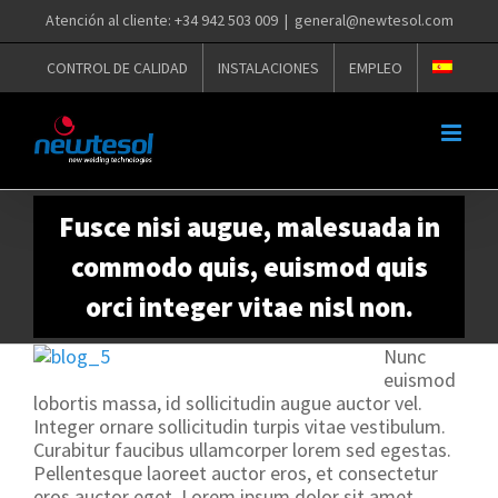
Saltar
Atención al cliente: +34 942 503 009
|
general@newtesol.com
al
contenido
CONTROL DE CALIDAD
INSTALACIONES
EMPLEO
Fusce nisi augue, malesuada in
commodo quis, euismod quis
orci integer vitae nisl non.
Nunc
euismod
lobortis massa, id sollicitudin augue auctor vel.
Integer ornare sollicitudin turpis vitae vestibulum.
Curabitur faucibus ullamcorper lorem sed egestas.
Pellentesque laoreet auctor eros, et consectetur
eros auctor eget. Lorem ipsum dolor sit amet,