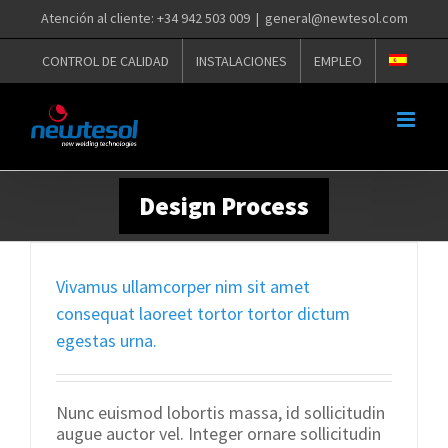
Saltar
Atención al cliente: +34 942 503 009
|
general@newtesol.com
al
contenido
CONTROL DE CALIDAD
INSTALACIONES
EMPLEO
Design Process
Vivamus ullamcorper nim sit amet
consequat laoreet tortor tortor dictum
egestas urna.
Nunc euismod lobortis massa, id sollicitudin
augue auctor vel. Integer ornare sollicitudin