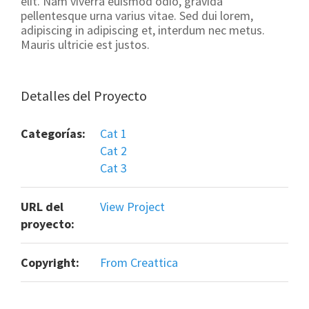
elit. Nam viverra euismod odio, gravida
pellentesque urna varius vitae. Sed dui lorem,
adipiscing in adipiscing et, interdum nec metus.
Mauris ultricie est justos.
Detalles del Proyecto
Categorías:
Cat 1
Cat 2
Cat 3
URL del
View Project
proyecto:
Copyright:
From Creattica