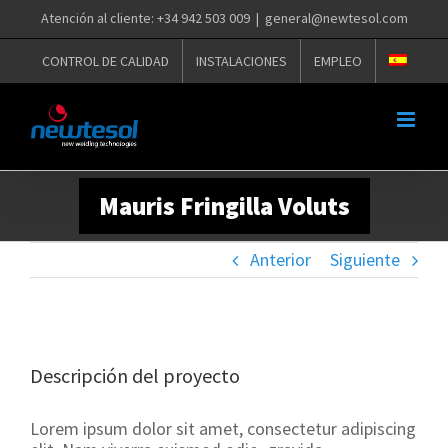
Saltar
Atención al cliente: +34 942 503 009
|
general@newtesol.com
al
contenido
CONTROL DE CALIDAD
INSTALACIONES
EMPLEO
Mauris Fringilla Voluts
Anterior
Siguiente
Descripción del proyecto
Lorem ipsum dolor sit amet, consectetur adipiscing