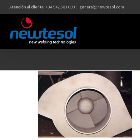
Saltar
Atención al cliente: +34 942 503 009
|
general@newtesol.com
al
contenido