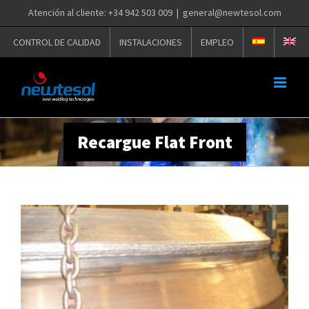
Saltar
Atención al cliente: +34 942 503 009
|
general@newtesol.com
al
contenido
CONTROL DE CALIDAD
INSTALACIONES
EMPLEO
Recargue Flat Front
Ver
imagen
más
grande