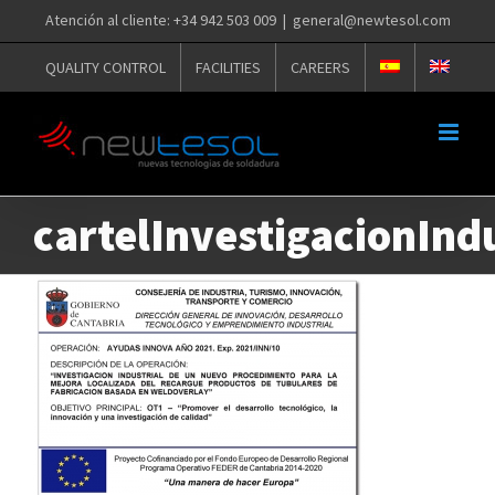
Skip
Atención al cliente: +34 942 503 009
|
general@newtesol.com
to
QUALITY CONTROL
FACILITIES
CAREERS
content
cartelInvestigacionIndu