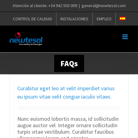
Saltar
Atención al cliente: +34 942 503 009
|
general@newtesol.com
al
contenido
CONTROL DE CALIDAD
INSTALACIONES
EMPLEO
FAQs
Curabitur eget leo at velit imperdiet varius
eu ipsum vitae velit congue iaculis vitaes.
Nunc euismod lobortis massa, id sollicitudin
augue auctor vel. Integer ornare sollicitudin
turpis vitae vestibulum. Curabitur faucibus